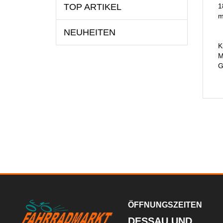
TOP ARTIKEL
1
m
NEUHEITEN
K
M
G
ÖFFNUNGSZEITEN
DESSAU UND