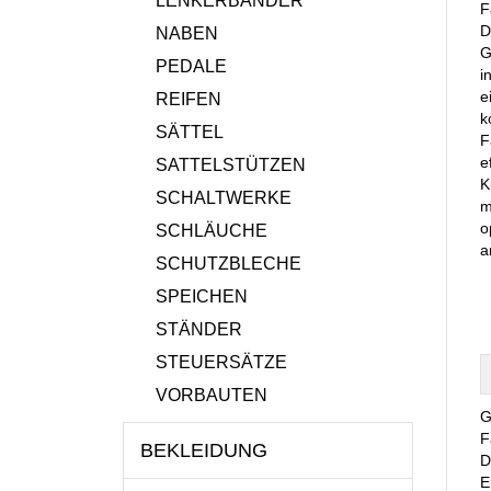
LENKERBÄNDER
F
D
NABEN
G
PEDALE
i
e
REIFEN
k
SÄTTEL
F
e
SATTELSTÜTZEN
K
SCHALTWERKE
m
o
SCHLÄUCHE
a
SCHUTZBLECHE
SPEICHEN
STÄNDER
STEUERSÄTZE
VORBAUTEN
G
F
BEKLEIDUNG
D
E