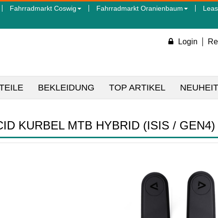
Fahrradmarkt Coswig
Fahrradmarkt Oranienbaum
Leas
Login
Re
TEILE
BEKLEIDUNG
TOP ARTIKEL
NEUHEI
CID KURBEL MTB HYBRID (ISIS / GEN4