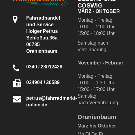
COSWIG
MÄRZ - OKTOBER
Fahrradhandel
Montag - Freitag
und Service
10:00 - 12:00 Uhr
Holger Petrus
15:00 - 18:00 Uhr
Schloßstr.36a
Samstag nach
06785
Vereinbarung
Oranienbaum
November - Februar
0340 / 23012428
Montag - Freitag
034904 / 30589
10:00 - 11:30 Uhr
15:00 - 17:00 Uhr
Samstag
petrus@fahrradmarkt-
nach Vereinbarung
online.de
Oranienbaum
März bis Oktober
Mo,Di,Do,Fr