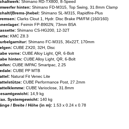
chaltwerk:
Shimano RD-TX800, 8-Speed
mwerfer hinten:
Shimano FD-M315, Top Swing, 31.8mm Clamp
chalt/(Brems-)hebel:
Shimano SL-M315, Rapidfire-Plus
remsen:
Clarks Clout 1, Hydr. Disc Brake PM/FM (160/160)
nnenlager:
Feimin FP-B902N, 73mm BSA
assette:
Shimano CS-HG200, 12-32T
ette:
KMC Z8.3
urbelgarnitur:
Shimano FC-M315, 36x22T, 170mm
elgen:
CUBE ZX20, 32H, Disc
abe vorne:
CUBE Alloy Light, QR, 6-Bolt
abe hinten:
CUBE Alloy Light, QR, 6-Bolt
eifen:
CUBE IMPAC Smartpac, 2.25
edale:
CUBE PP MTB
attel:
Natural Fit Venec Lite
attelstütze:
CUBE Performance Post, 27.2mm
attelklemme:
CUBE Varioclose, 31.8mm
esamtgewicht:
14,9 kg
ax. Systemgewicht:
140 kg
änge / Breite / Höhe (in m):
1.53 x 0.24 x 0.78