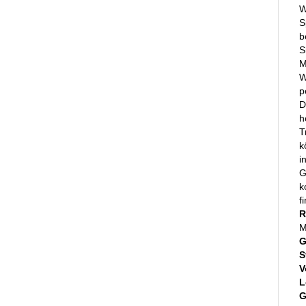
W
S
b
S
M
W
p
D
h
T
k
i
G
k
f
R
M
G
S
V
L
G