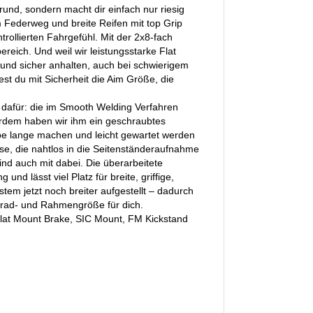
grund, sondern macht dir einfach nur riesig
 Federweg und breite Reifen mit top Grip
rollierten Fahrgefühl. Mit der 2x8-fach
reich. Und weil wir leistungsstarke Flat
und sicher anhalten, auch bei schwierigem
est du mit Sicherheit die Aim Größe, die
 dafür: die im Smooth Welding Verfahren
erdem haben wir ihm ein geschraubtes
abe lange machen und leicht gewartet werden
e, die nahtlos in die Seitenständeraufnahme
ind auch mit dabei. Die überarbeitete
nd lässt viel Platz für breite, griffige,
stem jetzt noch breiter aufgestellt – dadurch
ufrad- und Rahmengröße für dich.
 Flat Mount Brake, SIC Mount, FM Kickstand