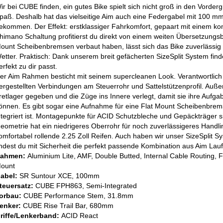
ir bei CUBE finden, ein gutes Bike spielt sich nicht groß in den Vorder
paß. Deshalb hat das vielseitige Aim auch eine Federgabel mit 100 mm
ekommen. Der Effekt: erstklassiger Fahrkomfort, gepaart mit einem kont
himano Schaltung profitierst du direkt von einem weiten Übersetzungsbe
ount Scheibenbremsen verbaut haben, lässt sich das Bike zuverlässig 
etter. Praktisch: Dank unserem breit gefächerten SizeSplit System find
erfekt zu dir passt.
er Aim Rahmen besticht mit seinem supercleanen Look. Verantwortlich
ergestellten Verbindungen am Steuerrohr und Sattelstützenprofil. Auß
retlager gegeben und die Züge ins Innere verlegt, damit sie ihre Aufg
önnen. Es gibt sogar eine Aufnahme für eine Flat Mount Scheibenbrems
ntegriert ist. Montagepunkte für ACID Schutzbleche und Gepäckträger s
eometrie hat ein niedrigeres Oberrohr für noch zuverlässigeres Handling u
omfortabel rollende 2.25 Zoll Reifen. Auch haben wir unser SizeSplit Sy
indest du mit Sicherheit die perfekt passende Kombination aus Aim La
ahmen:
Aluminium Lite, AMF, Double Butted, Internal Cable Routing,
ount
abel:
SR Suntour XCE, 100mm
teuersatz:
CUBE FPH863, Semi-Integrated
orbau:
CUBE Performance Stem, 31.8mm
enker:
CUBE Rise Trail Bar, 680mm
riffe/Lenkerband:
ACID React