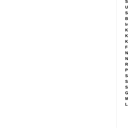
S
U
S
B
I
K
K
K
F
N
N
R
P
S
S
S
G
M
L