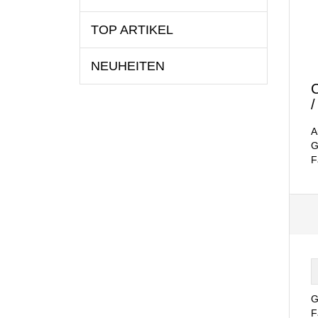
TOP ARTIKEL
NEUHEITEN
C
/
A
G
F
G
F