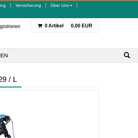
ing
Versicherung
Über Uns
0 Artikel
0,00 EUR
gistrieren
TEN
9 / L