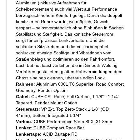
Aluminium (inklusive Aufnahmen für
Scheibenbremsen) auch viel Wert auf Performance
bei zugleich hohem Komfort gelegt. Durch die doppelt
konifizierten Rohre wurde, wo möglich, Gewicht
gespart – selbstverständlich ohne Einbußen in Sachen
Stabilität und Steifigkeit. Das konische Steuerrohr
sorgt für ein präzises Lenkverhalten. Und die
schlanken Sitzstreben und die Vollcarbongabel
schlucken etwaige Schläge und Vibrationen vom
Straßenbelag und optimieren so den Fahrkomfort.
Last, but not least verleihen die im Smooth Welding
Verfahren gestalteten, glatten Rohrverbindungen dem
Chassis seinen cleanen, überaus edlen Look.
Rahmen:
Aluminium 6061 T6 Superlite, Road Comfort
Geometry, Fender Option
Gabel:
CUBE CSL Race, Full Carbon, 1 1/8" - 1 1/4"
Tapered, Fender Mount Option
Steuersatz:
VP Z-t, Top Zero-Stack 1 1/8" (OD
44mm), Bottom Integrated 1 1/4"
Vorbau:
CUBE Performance Stem SLX, 31.8mm
Lenker:
CUBE Compact Race Bar
Lenkertape:
ACID Bartape RD