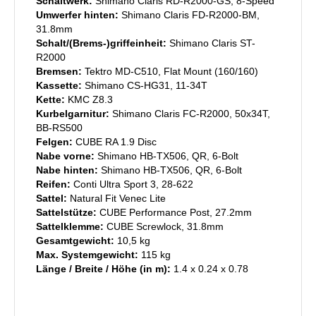
Schaltwerk:
Shimano Claris RD-R2000-GS, 8-Speed
Umwerfer hinten:
Shimano Claris FD-R2000-BM,
31.8mm
Schalt/(Brems-)griffeinheit:
Shimano Claris ST-
R2000
Bremsen:
Tektro MD-C510, Flat Mount (160/160)
Kassette:
Shimano CS-HG31, 11-34T
Kette:
KMC Z8.3
Kurbelgarnitur:
Shimano Claris FC-R2000, 50x34T,
BB-RS500
Felgen:
CUBE RA 1.9 Disc
Nabe vorne:
Shimano HB-TX506, QR, 6-Bolt
Nabe hinten:
Shimano HB-TX506, QR, 6-Bolt
Reifen:
Conti Ultra Sport 3, 28-622
Sattel:
Natural Fit Venec Lite
Sattelstütze:
CUBE Performance Post, 27.2mm
Sattelklemme:
CUBE Screwlock, 31.8mm
Gesamtgewicht:
10,5 kg
Max. Systemgewicht:
115 kg
Länge / Breite / Höhe (in m):
1.4 x 0.24 x 0.78