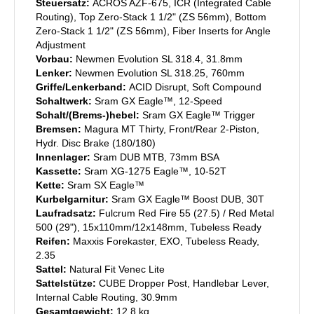
Steuersatz:
ACROS AZF-675, ICR (Integrated Cable
Routing), Top Zero-Stack 1 1/2" (ZS 56mm), Bottom
Zero-Stack 1 1/2" (ZS 56mm), Fiber Inserts for Angle
Adjustment
Vorbau:
Newmen Evolution SL 318.4, 31.8mm
Lenker:
Newmen Evolution SL 318.25, 760mm
Griffe/Lenkerband:
ACID Disrupt, Soft Compound
Schaltwerk:
Sram GX Eagle™, 12-Speed
Schalt/(Brems-)hebel:
Sram GX Eagle™ Trigger
Bremsen:
Magura MT Thirty, Front/Rear 2-Piston,
Hydr. Disc Brake (180/180)
Innenlager:
Sram DUB MTB, 73mm BSA
Kassette:
Sram XG-1275 Eagle™, 10-52T
Kette:
Sram SX Eagle™
Kurbelgarnitur:
Sram GX Eagle™ Boost DUB, 30T
Laufradsatz:
Fulcrum Red Fire 55 (27.5) / Red Metal
500 (29"), 15x110mm/12x148mm, Tubeless Ready
Reifen:
Maxxis Forekaster, EXO, Tubeless Ready,
2.35
Sattel:
Natural Fit Venec Lite
Sattelstütze:
CUBE Dropper Post, Handlebar Lever,
Internal Cable Routing, 30.9mm
Gesamtgewicht:
12,8 kg