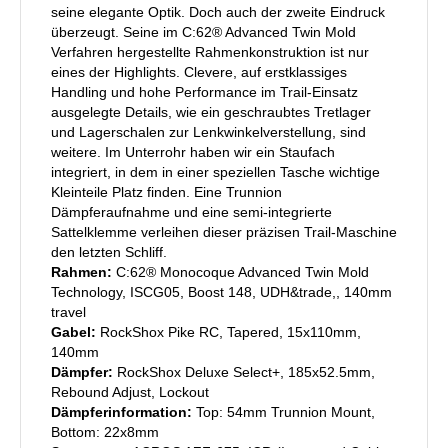
seine elegante Optik. Doch auch der zweite Eindruck
überzeugt. Seine im C:62® Advanced Twin Mold
Verfahren hergestellte Rahmenkonstruktion ist nur
eines der Highlights. Clevere, auf erstklassiges
Handling und hohe Performance im Trail-Einsatz
ausgelegte Details, wie ein geschraubtes Tretlager
und Lagerschalen zur Lenkwinkelverstellung, sind
weitere. Im Unterrohr haben wir ein Staufach
integriert, in dem in einer speziellen Tasche wichtige
Kleinteile Platz finden. Eine Trunnion
Dämpferaufnahme und eine semi-integrierte
Sattelklemme verleihen dieser präzisen Trail-Maschine
den letzten Schliff.
Rahmen:
C:62® Monocoque Advanced Twin Mold
Technology, ISCG05, Boost 148, UDH&trade,, 140mm
travel
Gabel:
RockShox Pike RC, Tapered, 15x110mm,
140mm
Dämpfer:
RockShox Deluxe Select+, 185x52.5mm,
Rebound Adjust, Lockout
Dämpferinformation:
Top: 54mm Trunnion Mount,
Bottom: 22x8mm