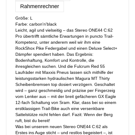
Rahmenrechner
Größe: L
Farbe: carbon'n'black
Leicht, agil und vielseitig – das Stereo ONE44 C:62
Pro übertrifft sämtliche Erwartungen in puncto Trail-
Kompetenz, unter anderem weil wir ihm eine
RockShox Pike Federgabel und einen Deluxe Select+
Dämpfer spendiert haben. Das Ergebnis:
Bodenhaftung, Komfort und Kontrolle, die
ihresgleichen suchen. Und die Fulcrum Red 55
Laufräder mit Maxxis Pneus lassen sich mithilfe der
leistungsstarken hydraulischen Magura MT Thirty
Scheibenbremsen top dosiert verzögern. Geschaltet
wird – ganz geschmeidig und präzise per Fingerzeig
vom Lenker aus – mit der breit gefächeren GX Eagle
12-fach Schaltung von Sram. Klar, dass bei so einem
erstklassigen Trail-Bike auch eine versenkbare
Sattelstütze nicht fehlen darf. Fazit: Wenn der Berg
ruft, bist du bereit!
Was bei unserem neuen Stereo ONE44 C:62 als
Erstes ins Auge sticht – und restlos begeistert –, ist