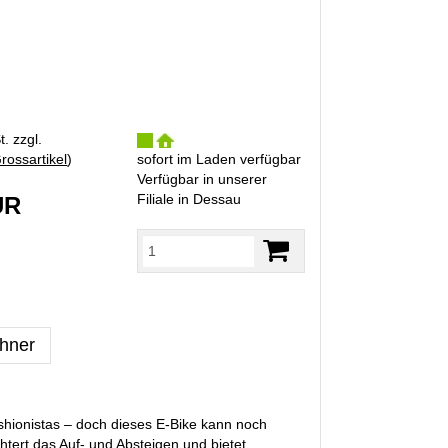
. zzgl.
rossartikel
)
sofort im Laden verfügbar
Verfügbar in unserer
Filiale in Dessau
UR
hner
shionistas – doch dieses E-Bike kann noch
chtert das Auf- und Absteigen und bietet