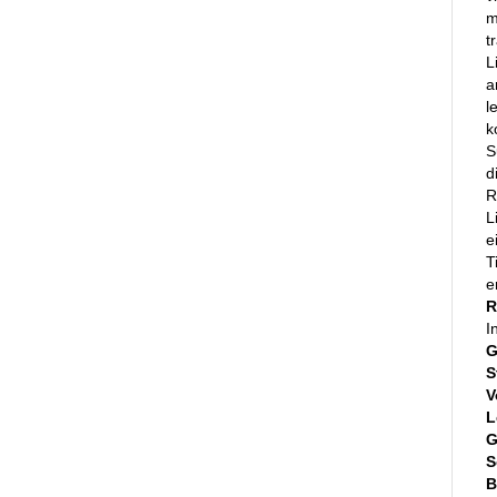
m
t
L
a
l
k
S
d
R
L
e
T
e
R
I
G
S
V
L
G
S
B