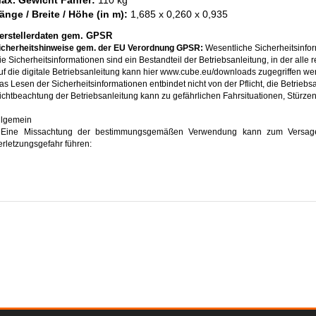
ax. Gewicht Fahrer:
110 kg
änge / Breite / Höhe (in m):
1,685 x 0,260 x 0,935
erstellerdaten gem. GPSR
icherheitshinweise gem. der EU Verordnung GPSR:
Wesentliche Sicherheitsinform
ie Sicherheitsinformationen sind ein Bestandteil der Betriebsanleitung, in der alle
uf die digitale Betriebsanleitung kann hier www.cube.eu/downloads zugegriffen we
as Lesen der Sicherheitsinformationen entbindet nicht von der Pflicht, die Betrieb
ichtbeachtung der Betriebsanleitung kann zu gefährlichen Fahrsituationen, Stürze
llgemein
 Eine Missachtung der bestimmungsgemäßen Verwendung kann zum Versagen 
erletzungsgefahr führen:
 Halten Sie die Beschränkungen der angegebenen Nutzungsklasse / Bike-Klassifika
 Überschreiten Sie nicht das zulässige Gesamtgewicht (Elektrofahrrad + Fahrer + Z
 Beachten Sie die Herstellervorgaben zum Personen- und Lastentransport
 Manipulation des Antriebssystems, insbesondere Tuning, ist nicht zulässig
 Überprüfen Sie das Elektrofahrrad vor jeder Fahrt auf mögliche Schäden, ins
ntriebseinheit und Sattelstütze
 Verwenden Sie das Elektrofahrrad nicht bei festgestellten Schäden
 Achten Sie auf erhöhte Verletzungsgefahr durch möglicherweise hohe Temperature
cheinwerfer)
 Beachten Sie die Herstellervorgaben zur Anbringung von Anbauteilen (Taschen
erwendung eines Anhängers
 Beachten Sie die im jeweiligen Land geltenden gesetzlichen Vorschriften für die 
 Beim Transport des Elektrofahrrades sind die Angaben des Herstellers, des Gese
or der Fahrt