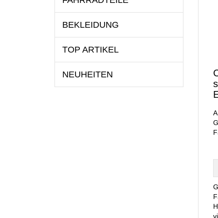
FAHRRADTEILE
BEKLEIDUNG
TOP ARTIKEL
C
NEUHEITEN
s
E
A
G
F
G
F
H
v