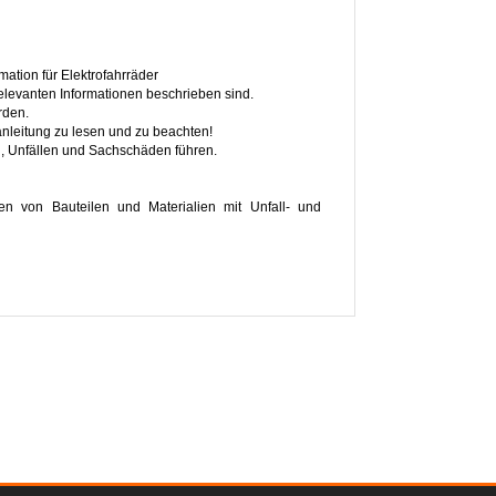
ation für Elektrofahrräder
 relevanten Informationen beschrieben sind.
rden.
sanleitung zu lesen und zu beachten!
n, Unfällen und Sachschäden führen.
von Bauteilen und Materialien mit Unfall- und
tion ein
uladung + ggf. Anhänger)
besondere an Rahmen, Gabel, Lenker/Vorbaueinheit,
n einzelner Bauteile (z.B. Bremsen, Antriebseinheit,
, Schloss, Kindersitz, Trägersysteme usw.) und zur
Verwendung im öffentlichen Straßenverkehr
tzgebers bzw. des Transportunternehmens zu beachten