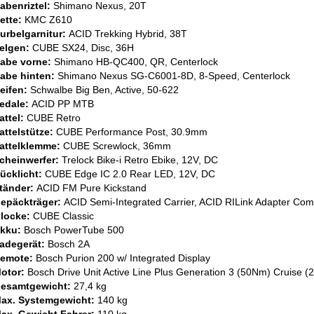
abenriztel:
Shimano Nexus, 20T
ette:
KMC Z610
urbelgarnitur:
ACID Trekking Hybrid, 38T
elgen:
CUBE SX24, Disc, 36H
abe vorne:
Shimano HB-QC400, QR, Centerlock
abe hinten:
Shimano Nexus SG-C6001-8D, 8-Speed, Centerlock
eifen:
Schwalbe Big Ben, Active, 50-622
edale:
ACID PP MTB
attel:
CUBE Retro
attelstütze:
CUBE Performance Post, 30.9mm
attelklemme:
CUBE Screwlock, 36mm
cheinwerfer:
Trelock Bike-i Retro Ebike, 12V, DC
ücklicht:
CUBE Edge IC 2.0 Rear LED, 12V, DC
tänder:
ACID FM Pure Kickstand
epäckträger:
ACID Semi-Integrated Carrier, ACID RILink Adapter Com
locke:
CUBE Classic
kku:
Bosch PowerTube 500
adegerät:
Bosch 2A
emote:
Bosch Purion 200 w/ Integrated Display
otor:
Bosch Drive Unit Active Line Plus Generation 3 (50Nm) Cruise 
esamtgewicht:
27,4 kg
ax. Systemgewicht:
140 kg