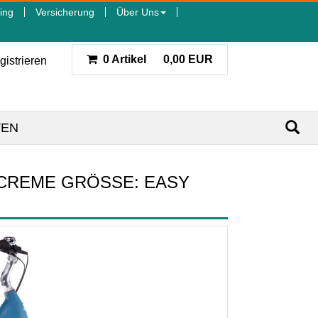
ing
Versicherung
Über Uns
0 Artikel
0,00 EUR
gistrieren
TEN
CREME GRÖSSE: EASY E