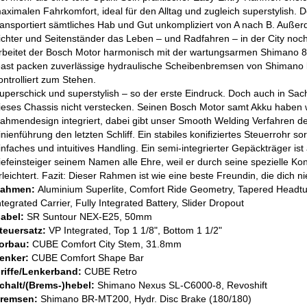
aximalen Fahrkomfort, ideal für den Alltag und zugleich superstylish. D
ransportiert sämtliches Hab und Gut unkompliziert von A nach B. Auß
ichter und Seitenständer das Leben – und Radfahren – in der City noch
rbeitet der Bosch Motor harmonisch mit der wartungsarmen Shimano 
east packen zuverlässige hydraulische Scheibenbremsen von Shimano kr
ontrolliert zum Stehen.
uperschick und superstylish – so der erste Eindruck. Doch auch in Sa
ieses Chassis nicht verstecken. Seinen Bosch Motor samt Akku haben
ahmendesign integriert, dabei gibt unser Smooth Welding Verfahren de
inienführung den letzten Schliff. Ein stabiles konifiziertes Steuerrohr s
infaches und intuitives Handling. Ein semi-integrierter Gepäckträger i
iefeinsteiger seinem Namen alle Ehre, weil er durch seine spezielle Ko
rleichtert. Fazit: Dieser Rahmen ist wie eine beste Freundin, die dich nie
ahmen:
Aluminium Superlite, Comfort Ride Geometry, Tapered Headt
ntegrated Carrier, Fully Integrated Battery, Slider Dropout
abel:
SR Suntour NEX-E25, 50mm
teuersatz:
VP Integrated, Top 1 1/8", Bottom 1 1/2"
orbau:
CUBE Comfort City Stem, 31.8mm
enker:
CUBE Comfort Shape Bar
riffe/Lenkerband:
CUBE Retro
chalt/(Brems-)hebel:
Shimano Nexus SL-C6000-8, Revoshift
remsen:
Shimano BR-MT200, Hydr. Disc Brake (180/180)