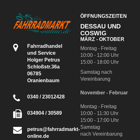
-
-
-
ÖFFNUNGSZEITEN
-
D
DESSAU UND
F
COSWIG
-
MÄRZ - OKTOBER
v
Fahrradhandel
N
Montag - Freitag
-
und Service
10:00 - 12:00 Uhr
-
Holger Petrus
15:00 - 18:00 Uhr
G
Schloßstr.36a
-
Samstag nach
-
06785
-
Vereinbarung
Oranienbaum
L
-
November - Februar
-
0340 / 23012428
-
W
Montag - Freitag
n
034904 / 30589
10:00 - 11:30 Uhr
15:00 - 17:00 Uhr
Samstag
petrus@fahrradmarkt-
nach Vereinbarung
online.de