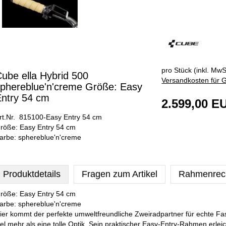
pro Stück (inkl. MwSt
ube ella Hybrid 500
Versandkosten für G
phereblue'n'creme Größe: Easy
ntry 54 cm
2.599,00 E
rt.Nr. 815100-Easy Entry 54 cm
röße: Easy Entry 54 cm
arbe: sphereblue'n'creme
Produktdetails
Fragen zum Artikel
Rahmenrec
röße: Easy Entry 54 cm
arbe: sphereblue'n'creme
ier kommt der perfekte umweltfreundliche Zweiradpartner für echte Fa
iel mehr als eine tolle Optik. Sein praktischer Easy-Entry-Rahmen erlei