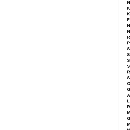
N
K
K
F
N
N
R
P
S
S
S
S
R
S
G
G
A
L
R
M
G
M