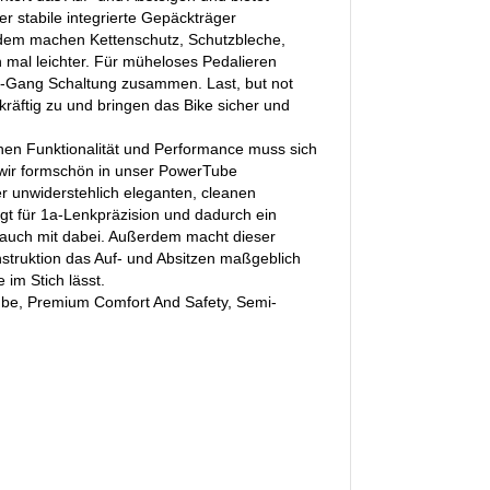
er stabile integrierte Gepäckträger
erdem machen Kettenschutz, Schutzbleche,
 mal leichter. Für müheloses Pedalieren
8-Gang Schaltung zusammen. Last, but not
äftig zu und bringen das Bike sicher und
chen Funktionalität und Performance muss sich
 wir formschön in unser PowerTube
r unwiderstehlich eleganten, cleanen
orgt für 1a-Lenkpräzision und dadurch ein
st auch mit dabei. Außerdem macht dieser
nstruktion das Auf- und Absitzen maßgeblich
 im Stich lässt.
ube, Premium Comfort And Safety, Semi-