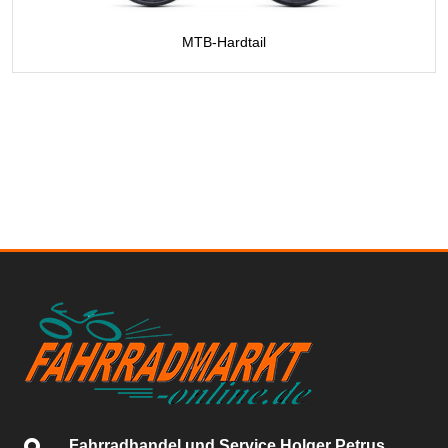
MTB-Hardtail
Fahrradhandel und Service Holger Petrus