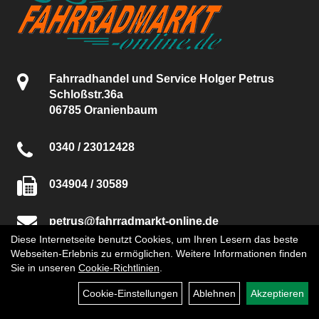
Fahrradhandel und Service Holger Petrus
Schloßstr.36a
06785 Oranienbaum
0340 / 23012428
034904 / 30589
petrus@fahrradmarkt-online.de
Diese Internetseite benutzt Cookies, um Ihren Lesern das beste
Webseiten-Erlebnis zu ermöglichen. Weitere Informationen finden
ÖFFNUNGSZEITEN
Sie in unseren
Cookie-Richtlinien
.
DESSAU UND COSWIG
Cookie-Einstellungen
Ablehnen
Akzeptieren
MÄRZ - OKTOBER