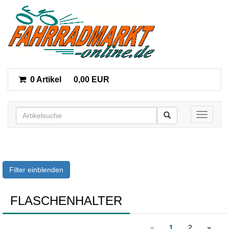
0 Artikel
0,00 EUR
Toggle n
Filter einblenden
FLASCHENHALTER
«
1
2
»