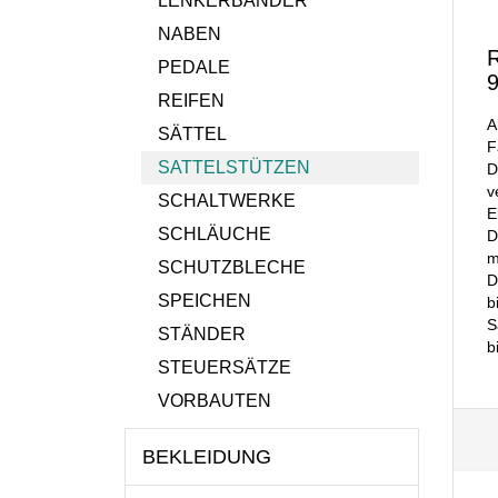
LENKERBÄNDER
NABEN
R
PEDALE
9
REIFEN
A
SÄTTEL
F
SATTELSTÜTZEN
D
v
SCHALTWERKE
E
SCHLÄUCHE
D
m
SCHUTZBLECHE
D
SPEICHEN
b
S
STÄNDER
b
STEUERSÄTZE
VORBAUTEN
BEKLEIDUNG