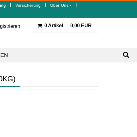
ing
Versicherung
Über Uns
0 Artikel
0,00 EUR
gistrieren
TEN
0KG)