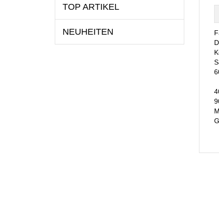
TOP ARTIKEL
NEUHEITEN
F
D
K
S
6
4
9
M
G