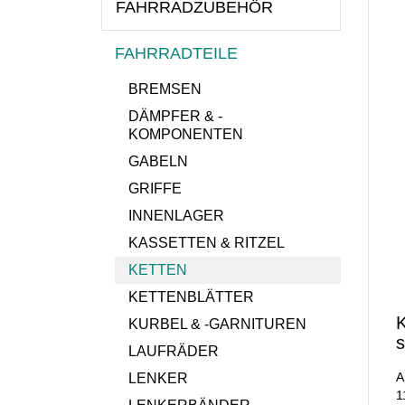
FAHRRADZUBEHÖR
FAHRRADTEILE
BREMSEN
DÄMPFER & -
KOMPONENTEN
GABELN
GRIFFE
INNENLAGER
KASSETTEN & RITZEL
KETTEN
KETTENBLÄTTER
K
KURBEL & -GARNITUREN
s
LAUFRÄDER
A
LENKER
1