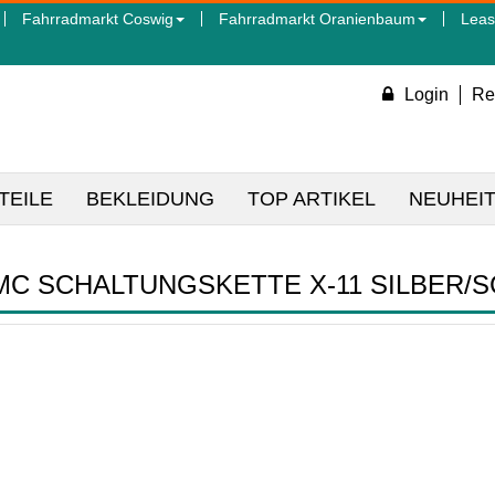
Fahrradmarkt Coswig
Fahrradmarkt Oranienbaum
Leas
Login
Re
TEILE
BEKLEIDUNG
TOP ARTIKEL
NEUHEI
MC SCHALTUNGSKETTE X-11 SILBER/