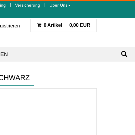
ing
Versicherung
Über Uns
0 Artikel
0,00 EUR
gistrieren
TEN
SCHWARZ