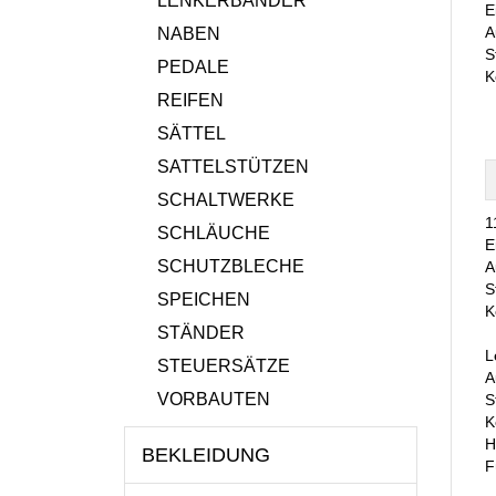
LENKERBÄNDER
E
A
NABEN
S
PEDALE
K
REIFEN
SÄTTEL
SATTELSTÜTZEN
SCHALTWERKE
1
SCHLÄUCHE
E
SCHUTZBLECHE
A
S
SPEICHEN
K
STÄNDER
L
STEUERSÄTZE
A
VORBAUTEN
S
K
H
BEKLEIDUNG
F