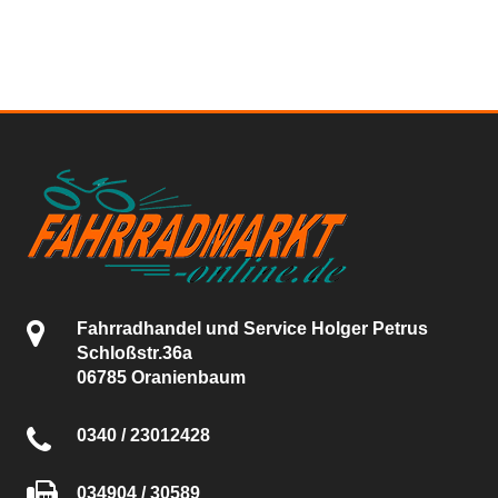
- Überschreiten Sie nicht das zulässige Gesamtgewicht
(Fahrrad + Fahrer + Zuladung + ggf. Anhänger)
- Überprüfen Sie das Fahrrad vor jeder Fahrt auf mögliche
Schäden, insbesondere an Rahmen, Gabel,
Lenker/Vorbaueinheit und Sattelstütze
- Verwenden Sie das Fahrrad nicht bei festgestellten Schäden
- Achten Sie auf erhöhte Verletzungsgefahr durch
möglicherweise hohe Temperaturen einzelner Bauteile (z. B.
Bremsen, Scheinwerfer)
- Beachten Sie die Herstellervorgaben zur Anbringung von
Anbauteilen (Taschen, Schloss, Kindersitz, Trägersysteme usw.)
und zur Verwendung eines Anhängers
- Beachten Sie die im jeweiligen Land geltenden gesetzlichen
Vorschriften für die Verwendung im öffentlichen Straßenverkehr
- Beim Transport des Fahrrades sind die Angaben des
Herstellers, des Gesetzgebers bzw. des
Transportunternehmens zu beachten
Vor der Fahrt
Fahrradhandel und Service Holger Petrus
- Überprüfen Sie vor jeder Fahrt insbesondere:
Schloßstr.36a
- die korrekte Funktion von Bremsen, Lenkung, Fahrwerk und
06785 Oranienbaum
Beleuchtung,
- den festen Sitz von Lenker, Vorbau, Räder, Schutzblech und
Pedale sowie
0340 / 23012428
- den Reifenfülldruck
Das Prüfen und Einstellen muss entsprechend der
Herstellervorgaben erfolgen.
Fahrverhalten
034904 / 30589