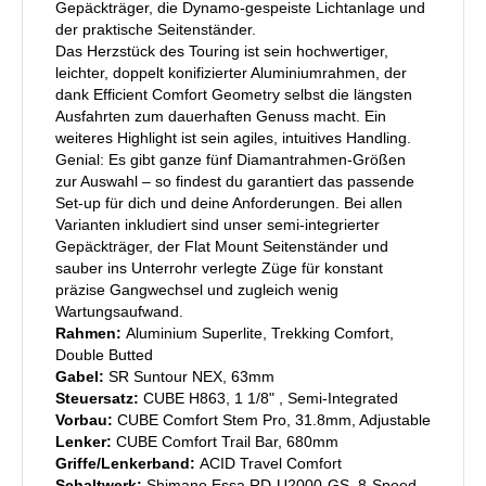
Gepäckträger, die Dynamo-gespeiste Lichtanlage und
der praktische Seitenständer.
Das Herzstück des Touring ist sein hochwertiger,
leichter, doppelt konifizierter Aluminiumrahmen, der
dank Efficient Comfort Geometry selbst die längsten
Ausfahrten zum dauerhaften Genuss macht. Ein
weiteres Highlight ist sein agiles, intuitives Handling.
Genial: Es gibt ganze fünf Diamantrahmen-Größen
zur Auswahl – so findest du garantiert das passende
Set-up für dich und deine Anforderungen. Bei allen
Varianten inkludiert sind unser semi-integrierter
Gepäckträger, der Flat Mount Seitenständer und
sauber ins Unterrohr verlegte Züge für konstant
präzise Gangwechsel und zugleich wenig
Wartungsaufwand.
Rahmen:
Aluminium Superlite, Trekking Comfort,
Double Butted
Gabel:
SR Suntour NEX, 63mm
Steuersatz:
CUBE H863, 1 1/8" , Semi-Integrated
Vorbau:
CUBE Comfort Stem Pro, 31.8mm, Adjustable
Lenker:
CUBE Comfort Trail Bar, 680mm
Griffe/Lenkerband:
ACID Travel Comfort
Schaltwerk:
Shimano Essa RD-U2000-GS, 8-Speed