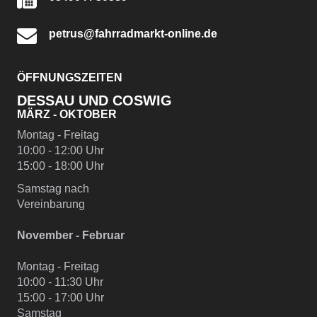
- Machen Sie sich anfänglich mit dem Fahr- und
Bremsverhalten vertraut, insbesondere bei unterschiedlicher
Beladung, Nässe und losem Untergrund
petrus@fahrradmarkt-online.de
Nach der Fahrt / Wartung
- Bei Schäden und Funktionsstörungen muss das Fahrrad vor
der weiteren Verwendung durch einen Fachbetrieb überprüft
ÖFFNUNGSZEITEN
werden
- Lassen Sie das Fahrrad entsprechend den
DESSAU UND COSWIG
Herstellervorgaben regelmäßig von einem Fachbetrieb
MÄRZ - OKTOBER
überprüfen und warten, um Gefährdungen, z. B.
verschleißbedingt, zu vermeiden
Montag - Freitag
- Halten Sie die angegebenen Drehmomente (Nm) für die
10:00 - 12:00 Uhr
Montage von Bauteilen ein
Wenden Sie sich an Ihren Fachhändler, wenn Sie die
15:00 - 18:00 Uhr
beschriebenen Arbeiten an Ihrem Fahrrad (z. B. Einstellungen
Samstag nach
vornehmen) nicht selbst durchführen können, Sie sich unsicher
fühlen oder nicht über die richtigen Werkzeuge verfügen.
Vereinbarung
November - Februar
Montag - Freitag
10:00 - 11:30 Uhr
15:00 - 17:00 Uhr
Samstag