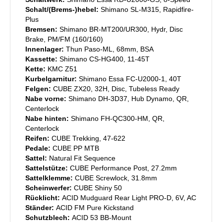
Schalt/(Brems-)hebel:
Shimano SL-M315, Rapidfire-
Plus
Bremsen:
Shimano BR-MT200/UR300, Hydr, Disc
Brake, PM/FM (160/160)
Innenlager:
Thun Paso-ML, 68mm, BSA
Kassette:
Shimano CS-HG400, 11-45T
Kette:
KMC Z51
Kurbelgarnitur:
Shimano Essa FC-U2000-1, 40T
Felgen:
CUBE ZX20, 32H, Disc, Tubeless Ready
Nabe vorne:
Shimano DH-3D37, Hub Dynamo, QR,
Centerlock
Nabe hinten:
Shimano FH-QC300-HM, QR,
Centerlock
Reifen:
CUBE Trekking, 47-622
Pedale:
CUBE PP MTB
Sattel:
Natural Fit Sequence
Sattelstütze:
CUBE Performance Post, 27.2mm
Sattelklemme:
CUBE Screwlock, 31.8mm
Scheinwerfer:
CUBE Shiny 50
Rücklicht:
ACID Mudguard Rear Light PRO-D, 6V, AC
Ständer:
ACID FM Pure Kickstand
Schutzblech:
ACID 53 BB-Mount