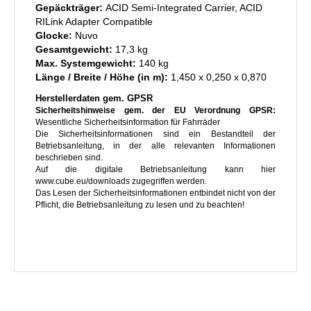
Gepäckträger:
ACID Semi-Integrated Carrier, ACID
RILink Adapter Compatible
Glocke:
Nuvo
Gesamtgewicht:
17,3 kg
Max. Systemgewicht:
140 kg
Länge / Breite / Höhe (in m):
1,450 x 0,250 x 0,870
Herstellerdaten gem. GPSR
Sicherheitshinweise gem. der EU Verordnung GPSR:
Wesentliche Sicherheitsinformation für Fahrräder
Die Sicherheitsinformationen sind ein Bestandteil der
Betriebsanleitung, in der alle relevanten Informationen
beschrieben sind.
Auf die digitale Betriebsanleitung kann hier
www.cube.eu/downloads zugegriffen werden.
Das Lesen der Sicherheitsinformationen entbindet nicht von der
Pflicht, die Betriebsanleitung zu lesen und zu beachten!
Nichtbeachtung der Betriebsanleitung kann zu gefährlichen
Fahrsituationen, Stürzen, Unfällen und Sachschäden führen.
Allgemein
- Eine Missachtung der bestimmungsgemäßen Verwendung
kann zum Versagen von Bauteilen und Materialien mit Unfall-
und Verletzungsgefahr führen:
- Halten Sie die Beschränkungen der angegebenen
Nutzungsklasse / Bike-Klassifikation ein