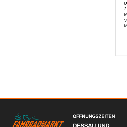
D
2
M
V
M
ÖFFNUNGSZEITEN
DESSAU UND