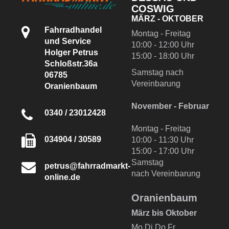
COSWIG
MÄRZ - OKTOBER
Fahrradhandel
Montag - Freitag
und Service
10:00 - 12:00 Uhr
Holger Petrus
15:00 - 18:00 Uhr
Schloßstr.36a
Samstag nach
06785
Vereinbarung
Oranienbaum
November - Februar
0340 / 23012428
Montag - Freitag
034904 / 30589
10:00 - 11:30 Uhr
15:00 - 17:00 Uhr
Samstag
petrus@fahrradmarkt-
nach Vereinbarung
online.de
Oranienbaum
März bis Oktober
Mo,Di,Do,Fr