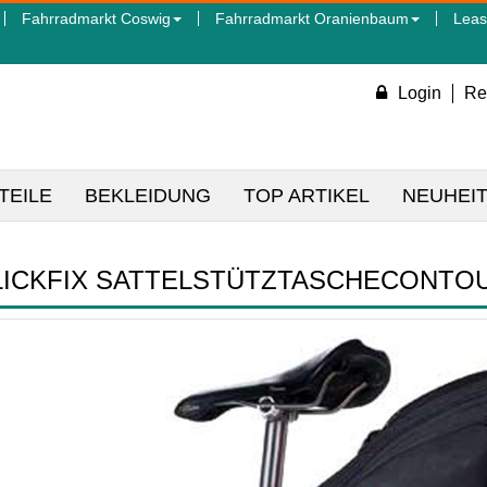
Fahrradmarkt Coswig
Fahrradmarkt Oranienbaum
Leas
Login
Re
TEILE
BEKLEIDUNG
TOP ARTIKEL
NEUHEI
LICKFIX SATTELSTÜTZTASCHECONT