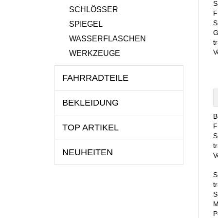
S
SCHLÖSSER
F
S
SPIEGEL
G
WASSERFLASCHEN
t
V
WERKZEUGE
FAHRRADTEILE
BEKLEIDUNG
B
F
TOP ARTIKEL
S
t
NEUHEITEN
V
S
t
S
M
P