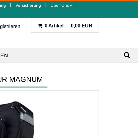
ing
Versicherung
Über Uns
0 Artikel
0,00 EUR
gistrieren
TEN
OUR MAGNUM