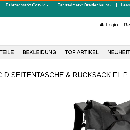
Fahrradmarkt Coswig
Fahrradmarkt Oranienbaum
Leas
Login
Re
TEILE
BEKLEIDUNG
TOP ARTIKEL
NEUHEI
CID SEITENTASCHE & RUCKSACK FLIP 