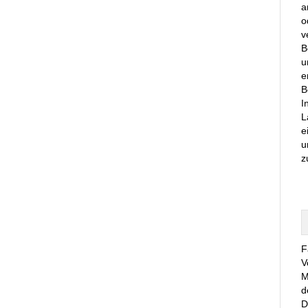
a
o
v
B
u
e
B
I
L
e
u
z
F
V
M
d
D