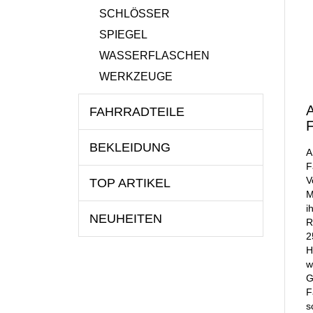
SCHLÖSSER
SPIEGEL
WASSERFLASCHEN
WERKZEUGE
A
FAHRRADTEILE
BEKLEIDUNG
A
F
V
TOP ARTIKEL
M
i
NEUHEITEN
R
2
H
w
G
F
s