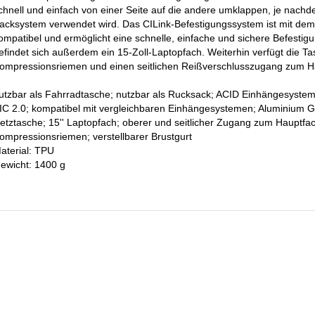
chnell und einfach von einer Seite auf die andere umklappen, je nach
acksystem verwendet wird. Das CILink-Befestigungssystem ist mit de
ompatibel und ermöglicht eine schnelle, einfache und sichere Befestig
efindet sich außerdem ein 15-Zoll-Laptopfach. Weiterhin verfügt die Ta
ompressionsriemen und einen seitlichen Reißverschlusszugang zum H
utzbar als Fahrradtasche; nutzbar als Rucksack; ACID Einhängesystem
IC 2.0; kompatibel mit vergleichbaren Einhängesystemen; Aluminium G-
etztasche; 15'' Laptopfach; oberer und seitlicher Zugang zum Haupt
ompressionsriemen; verstellbarer Brustgurt
aterial: TPU
ewicht: 1400 g