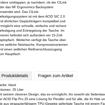
ndere umklappen, je nachdem, ob der CILink
der das NF Ergonomics Backsystem
erwendet wird. Das CILink-
efestigungssystem ist mit dem ACID SIC 2.0
nd ähnlichen Gepäckträgern kompatibel und
rmöglicht eine schnelle, einfache und sichere
efestigung und Entriegelung der Tasche. Im
nneren befindet sich außerdem ein 15-Zoll-
aptopfach. Weiterhin verfügt die Tasche über
ine seitliche Netztasche, Kompressionsriemen
nd einen seitlichen Reißverschlusszugang
um Hauptfach.
Produktdetails
Fragen zum Artikel
arbe: black
olumen: 25 Liter
it seinem cleveren Design, das es ermöglicht, ihn sowohl als Seitenta
er ACID Flip Pro 25 eine Lösung für Pendler und für alle, die ihr Hab 
ie aus strapazierfähigem TPU-Gewebe gefertigte Tasche mit einem Fa