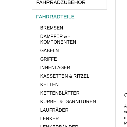
FAHRRADZUBEHÖR
FAHRRADTEILE
BREMSEN
DÄMPFER & -
KOMPONENTEN
GABELN
GRIFFE
INNENLAGER
KASSETTEN & RITZEL
KETTEN
KETTENBLÄTTER
KURBEL & -GARNITUREN
A
LAUFRÄDER
s
m
LENKER
M