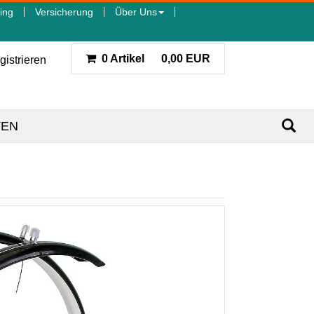
ing
Versicherung
Über Uns
0 Artikel
0,00 EUR
gistrieren
TEN