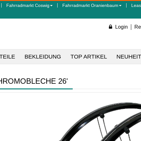
Fahrradmarkt Coswig
Fahrradmarkt Oranienbaum
Leas
Login
Re
TEILE
BEKLEIDUNG
TOP ARTIKEL
NEUHEI
HROMOBLECHE 26'