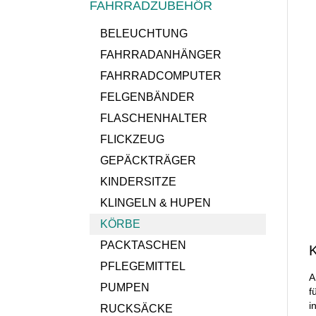
FAHRRADZUBEHÖR
BELEUCHTUNG
FAHRRADANHÄNGER
FAHRRADCOMPUTER
FELGENBÄNDER
FLASCHENHALTER
FLICKZEUG
GEPÄCKTRÄGER
KINDERSITZE
KLINGELN & HUPEN
KÖRBE
PACKTASCHEN
K
PFLEGEMITTEL
A
PUMPEN
f
i
RUCKSÄCKE