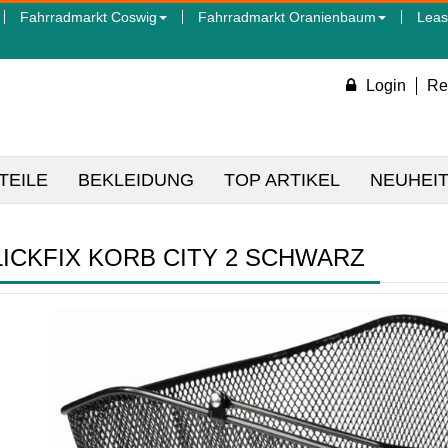
Fahrradmarkt Coswig
Fahrradmarkt Oranienbaum
Leas
Login
Re
TEILE
BEKLEIDUNG
TOP ARTIKEL
NEUHEI
LICKFIX KORB CITY 2 SCHWARZ