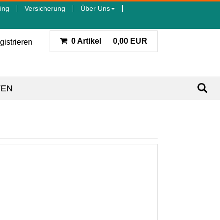
ing
Versicherung
Über Uns
0 Artikel
0,00 EUR
gistrieren
TEN