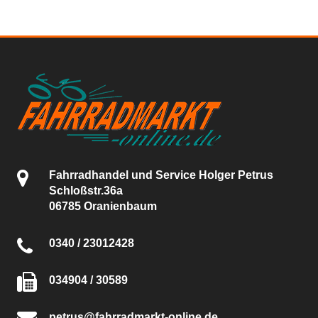
Fahrradhandel und Service Holger Petrus
Schloßstr.36a
06785 Oranienbaum
0340 / 23012428
034904 / 30589
petrus@fahrradmarkt-online.de