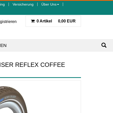
ing
Versicherung
Über Uns
0 Artikel
0,00 EUR
gistrieren
TEN
UISER REFLEX COFFEE