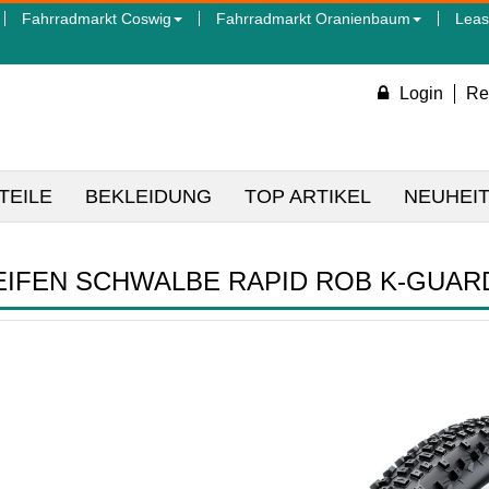
Fahrradmarkt Coswig
Fahrradmarkt Oranienbaum
Leas
Login
Re
TEILE
BEKLEIDUNG
TOP ARTIKEL
NEUHEI
EIFEN SCHWALBE RAPID ROB K-GUAR