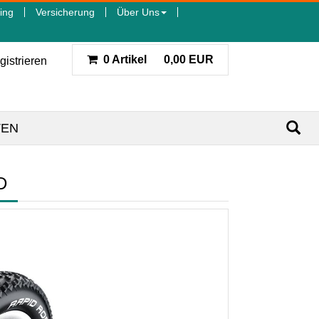
ing
Versicherung
Über Uns
0 Artikel
0,00 EUR
gistrieren
TEN
D