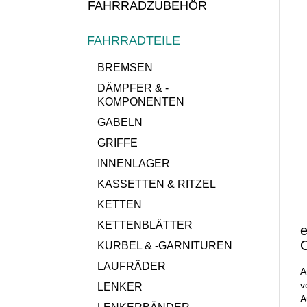
FAHRRADZUBEHÖR
FAHRRADTEILE
BREMSEN
DÄMPFER & -
KOMPONENTEN
GABELN
GRIFFE
INNENLAGER
KASSETTEN & RITZEL
KETTEN
KETTENBLÄTTER
e
O
KURBEL & -GARNITUREN
LAUFRÄDER
A
v
LENKER
A