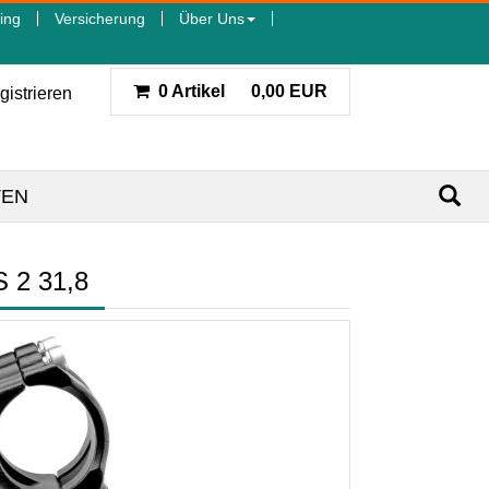
ing
Versicherung
Über Uns
0 Artikel
0,00 EUR
gistrieren
TEN
2 31,8