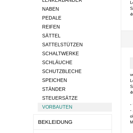
LENKERBÄNDER
L
S
NABEN
4
PEDALE
REIFEN
SÄTTEL
SATTELSTÜTZEN
SCHALTWERKE
SCHLÄUCHE
SCHUTZBLECHE
v
SPEICHEN
L
S
STÄNDER
4
STEUERSÄTZE
-
VORBAUTEN
-
o
BEKLEIDUNG
M