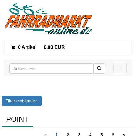
0 Artikel
0,00 EUR
Toggle n
Filter einblenden
POINT
«
1
2
3
4
5
6
»