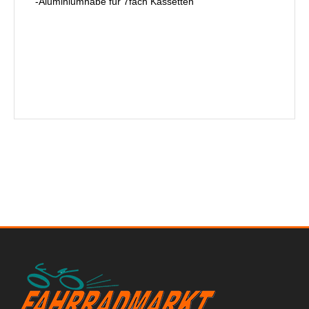
-Aluminiumnabe für 7fach Kassetten